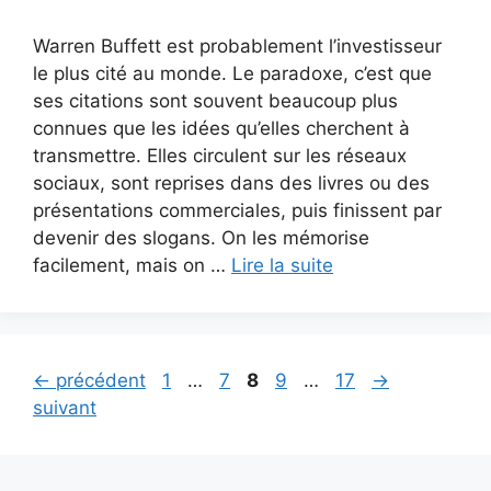
Warren Buffett est probablement l’investisseur
le plus cité au monde. Le paradoxe, c’est que
ses citations sont souvent beaucoup plus
connues que les idées qu’elles cherchent à
transmettre. Elles circulent sur les réseaux
sociaux, sont reprises dans des livres ou des
présentations commerciales, puis finissent par
devenir des slogans. On les mémorise
facilement, mais on …
Lire la suite
Page
Page
Page
Page
Page
←
précédent
1
…
7
8
9
…
17
→
suivant