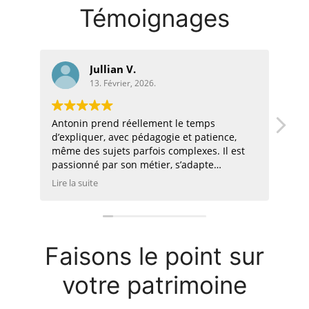
Témoignages
Jullian V.
13. Février, 2026.
Antonin prend réellement le temps
L’a
d’expliquer, avec pédagogie et patience,
m’a
même des sujets parfois complexes. Il est
en 
passionné par son métier, s’adapte
ave
parfaitement à votre profil, vos objectifs et
con
Lire la suite
Lire
votre situation personnelle, et propose des
mon
solutions cohérentes et pragmatiques pour
réa
constituer votre patrimoine et préparer
l’e
votre avenir.
sat
for
Faisons le point sur
Enc
votre patrimoine